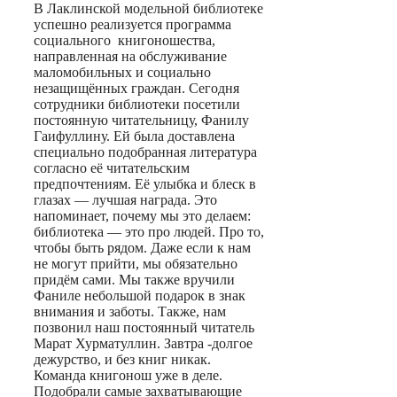
В Лаклинской модельной библиотеке
успешно реализуется программа
социального книгоношества,
направленная на обслуживание
маломобильных и социально
незащищённых граждан. Сегодня
сотрудники библиотеки посетили
постоянную читательницу, Фанилу
Гаифуллину. Ей была доставлена
специально подобранная литература
согласно её читательским
предпочтениям. Её улыбка и блеск в
глазах — лучшая награда. Это
напоминает, почему мы это делаем:
библиотека — это про людей. Про то,
чтобы быть рядом. Даже если к нам
не могут прийти, мы обязательно
придём сами. Мы также вручили
Фаниле небольшой подарок в знак
внимания и заботы. Также, нам
позвонил наш постоянный читатель
Марат Хурматуллин. Завтра -долгое
дежурство, и без книг никак.
Команда книгонош уже в деле.
Подобрали самые захватывающие