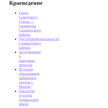
Краеведение
Герои
Советского
Союза —
уроженцы
Салаватского
района
Достопримечательности
Салаватского
района
Заслуженные
и
народные
артисты
История
образования
районного
центра с.
Малояз
Писатели
и поэты
салаватской
земли