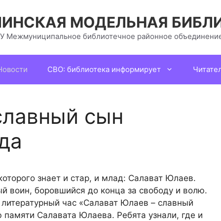
ИНСКАЯ МОДЕЛЬНАЯ БИБЛ
У Межмуниципальное библиотечное районное объединение
Новости
СВО: библиотека информирует
Читате
славный сын
да
которого знает и стар, и млад: Салават Юлаев.
й воин, боровшийся до конца за свободу и волю.
 литературный час «Салават Юлаев – славный
памяти Салавата Юлаева. Ребята узнали, где и