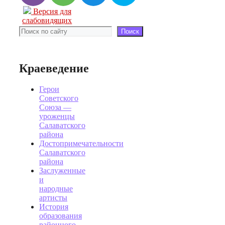
Версия для
слабовидящих
Поиск
Поиск
Краеведение
Герои
Советского
Союза —
уроженцы
Салаватского
района
Достопримечательности
Салаватского
района
Заслуженные
и
народные
артисты
История
образования
районного