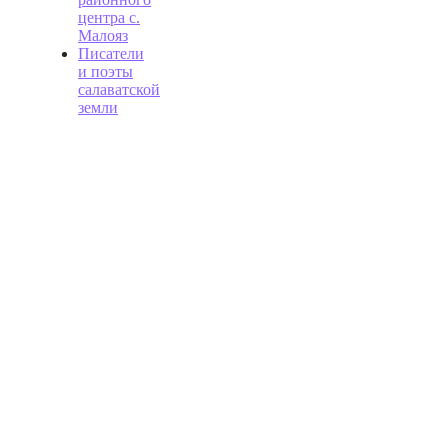
центра с.
Малояз
Писатели
и поэты
салаватской
земли