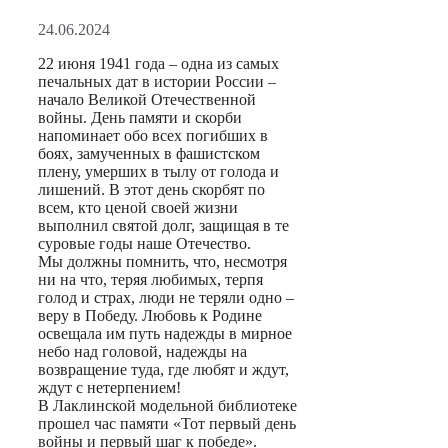
24.06.2024
22 июня 1941 года – одна из самых
печальных дат в истории России –
начало Великой Отечественной
войны. День памяти и скорби
напоминает обо всех погибших в
боях, замученных в фашистском
плену, умерших в тылу от голода и
лишений. В этот день скорбят по
всем, кто ценой своей жизни
выполнил святой долг, защищая в те
суровые годы наше Отечество.
Мы должны помнить, что, несмотря
ни на что, теряя любимых, терпя
голод и страх, люди не теряли одно –
веру в Победу. Любовь к Родине
освещала им путь надежды в мирное
небо над головой, надежды на
возвращение туда, где любят и ждут,
ждут с нетерпением!
В Лаклинской модельной библиотеке
прошел час памяти «Тот первый день
войны и первый шаг к победе».