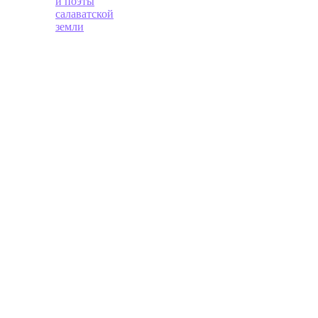
и поэты
салаватской
земли