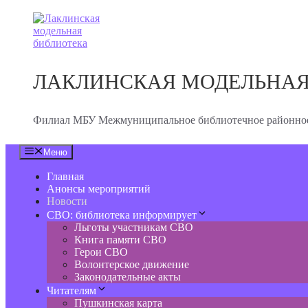
Перейти
к
содержимому
ЛАКЛИНСКАЯ МОДЕЛЬНАЯ
Филиал МБУ Межмуниципальное библиотечное районное
Меню
Главная
Анонсы мероприятий
Новости
СВО: библиотека информирует
Льготы участникам СВО
Книга памяти СВО
Герои СВО
Волонтерское движение
Законодательные акты
Читателям
Пушкинская карта