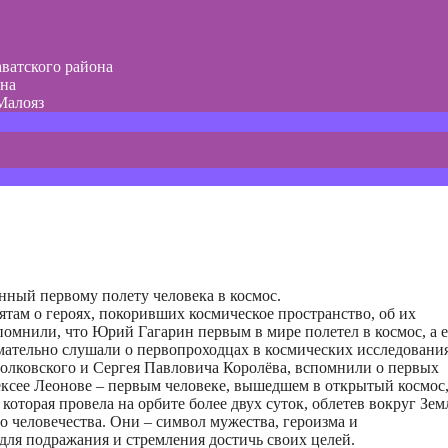
ватского района
она
Малояз
нный первому полету человека в космос.
там о героях, покоривших космическое пространство, об их
апомнили, что Юрий Гагарин первым в мире полетел в космос, а 
мательно слушали о первопроходцах в космических исследования
олковского и Сергея Павловича Королёва, вспомнили о первых
ексее Леонове – первым человеке, вышедшем в открытый космос
торая провела на орбите более двух суток, облетев вокруг Зем
о человечества. Они – символ мужества, героизма и
для подражания и стремления достичь своих целей.