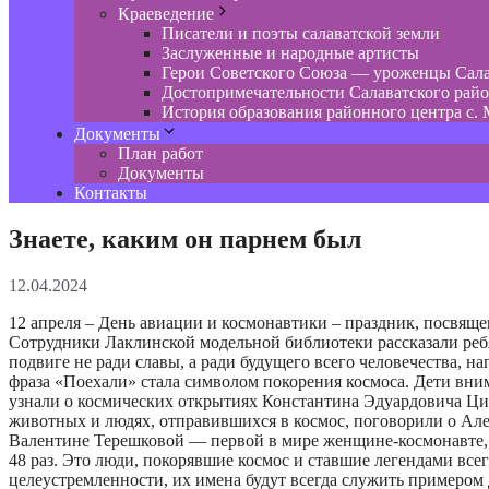
Краеведение
Писатели и поэты салаватской земли
Заслуженные и народные артисты
Герои Советского Союза — уроженцы Сала
Достопримечательности Салаватского рай
История образования районного центра с. 
Документы
План работ
Документы
Контакты
Знаете, каким он парнем был
12.04.2024
12 апреля – День авиации и космонавтики – праздник, посвяще
Сотрудники Лаклинской модельной библиотеки рассказали ребя
подвиге не ради славы, а ради будущего всего человечества, н
фраза «Поехали» стала символом покорения космоса. Дети вни
узнали о космических открытиях Константина Эдуардовича Ци
животных и людях, отправившихся в космос, поговорили о Ал
Валентине Терешковой — первой в мире женщине-космонавте, ко
48 раз. Это люди, покорявшие космос и ставшие легендами всег
целеустремленности, их имена будут всегда служить примером 