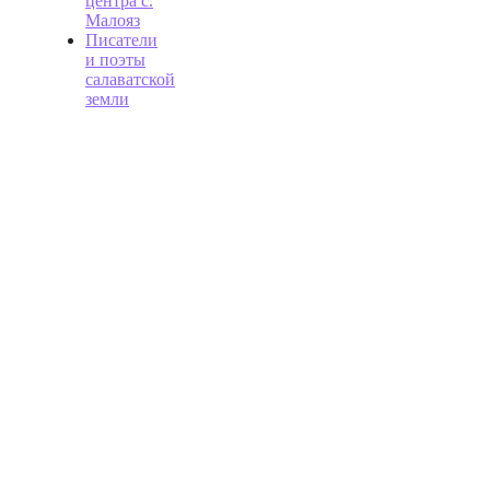
центра с.
Малояз
Писатели
и поэты
салаватской
земли